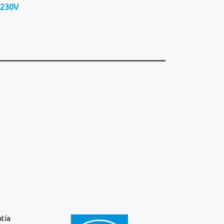
-230V
ntía