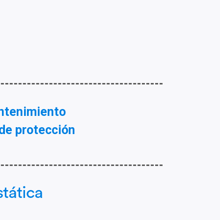
ntenimiento
de protección
tática