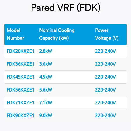
Pared VRF (FDK)
Model
Nominal Cooling
Power
Number
Capacity (kW)
Voltage (V)
FDK28KXZE1
2.8kW
220-240V
FDK36KXZE1
3.6kW
220-240V
FDK45KXZE1
4.5kW
220-240V
FDK56KXZE1
5.6kW
220-240V
FDK71KXZE1
7.1kW
220-240V
FDK90KXZE1
9.0kW
220-240V