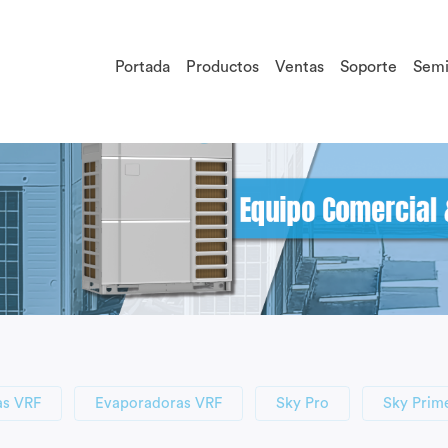
Portada
Productos
Ventas
Soporte
Semi
s VRF
Evaporadoras VRF
Sky Pro
Sky Prim