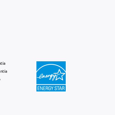
ntía
antía
o