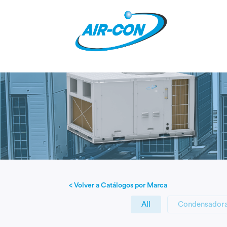
< Volver a Catálogos por Marca
All
Condensadora